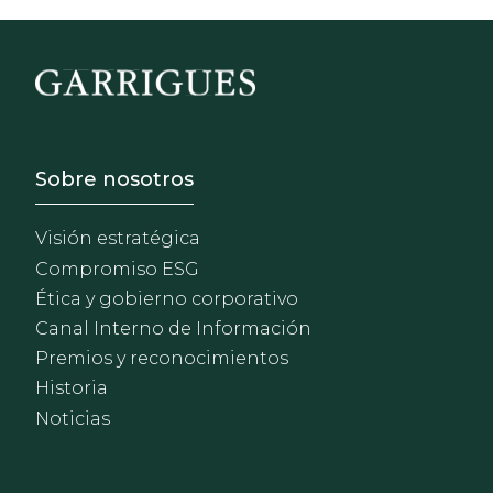
Footer - Sobre Nosotros
Sobre nosotros
Visión estratégica
Compromiso ESG
Ética y gobierno corporativo
Canal Interno de Información
Premios y reconocimientos
Historia
Noticias