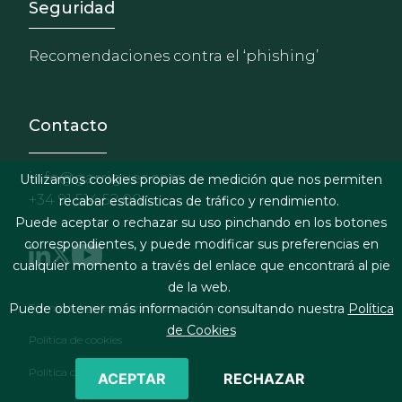
Footer - Extranet y herrami
Seguridad
Recomendaciones contra el ‘phishing’
Contacto
info@garrigues.com
Utilizamos cookies propias de medición que nos permiten
+34 91 514 52 00
recabar estadísticas de tráfico y rendimiento.
Puede aceptar o rechazar su uso pinchando en los botones
correspondientes, y puede modificar sus preferencias en
cualquier momento a través del enlace que encontrará al pie
de la web.
Footer menu
Términos legales y condiciones de contratación
Puede obtener más información consultando nuestra
Política
de Cookies
Política de cookies
Política de privacidad
ACEPTAR
RECHAZAR