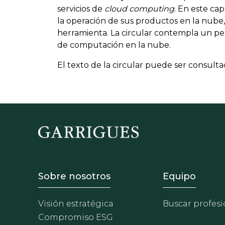
servicios de
cloud computing
. En este ca
la operación de sus productos en la nube, 
herramienta. La circular contempla un pe
de computación en la nube.
El texto de la circular puede ser consult
Footer - Sobre Nosotros
Footer 
Sobre nosotros
Equipo
Visión estratégica
Buscar profesi
Compromiso ESG