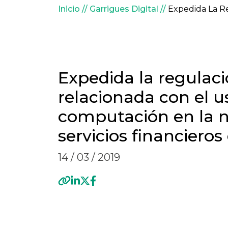
Sobrescribir enlaces 
Inicio
Garrigues Digital
Expedida La Re
Expedida la regulac
relacionada con el u
computación en la 
servicios financiero
14 / 03 / 2019