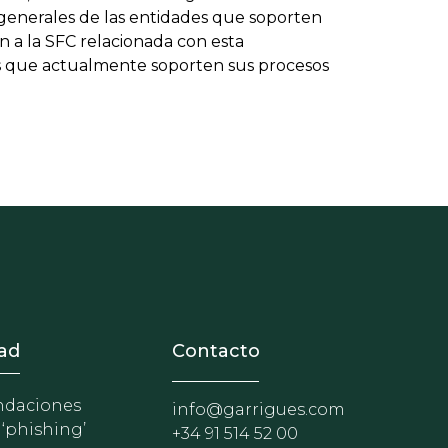
es generales de las entidades que soporten
n a la SFC relacionada con esta
es que actualmente soporten sus procesos
nosotros
r - Extranet y herramientas p
ad
Contacto
daciones
info@garrigues.com
 ‘phishing’
+34 91 514 52 00