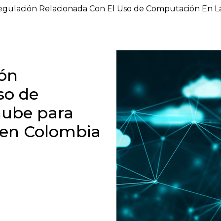
de ayuda a la navegación
gulación Relacionada Con El Uso de Computación En La N
ión
so de
nube para
s en Colombia