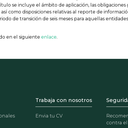
pítulo se incluye el ámbito de aplicación, las obligacion
así como disposiciones relativas al reporte de informació
riodo de transición de seis meses para aquellas entidad
ado en el siguiente
enlace
.
- Equipo
Footer - Trabaja con 
Foote
Trabaja con nosotros
Segurid
onales
Envia tu CV
Recomen
contra el