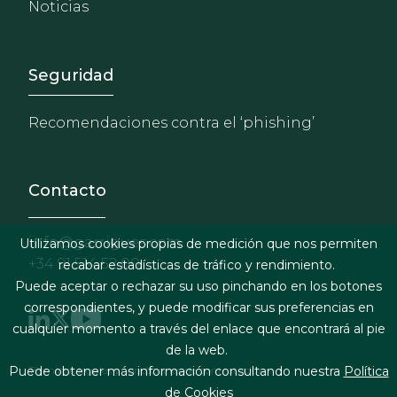
Noticias
Footer - Extranet y herrami
Seguridad
Recomendaciones contra el ‘phishing’
Contacto
info@garrigues.com
Utilizamos cookies propias de medición que nos permiten
+34 91 514 52 00
recabar estadísticas de tráfico y rendimiento.
Puede aceptar o rechazar su uso pinchando en los botones
correspondientes, y puede modificar sus preferencias en
cualquier momento a través del enlace que encontrará al pie
de la web.
Footer menu
Puede obtener más información consultando nuestra
Política
Términos legales y condiciones de contratación
de Cookies