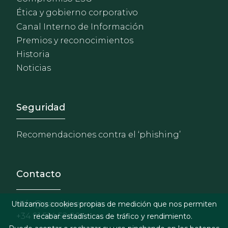
Ética y gobierno corporativo
Canal Interno de Información
Premios y reconocimientos
Historia
Noticias
Footer - Extranet y herrami
Seguridad
Recomendaciones contra el ‘phishing’
Contacto
info@garrigues.com
Utilizamos cookies propias de medición que nos permiten
+34 91 514 52 00
recabar estadísticas de tráfico y rendimiento.