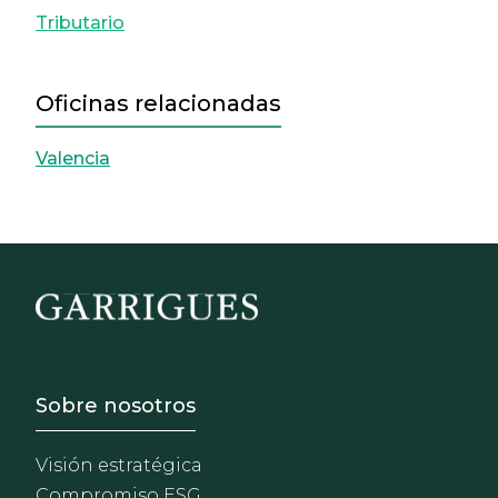
Tributario
Oficinas relacionadas
Valencia
Footer - Sobre Nosotros
Sobre nosotros
Visión estratégica
Compromiso ESG