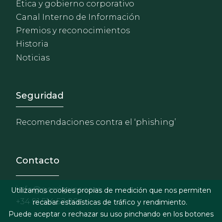
Ética y gobierno corporativo
Canal Interno de Información
Premios y reconocimientos
Historia
Noticias
Footer - Extranet y herrami
Seguridad
Recomendaciones contra el ‘phishing’
Contacto
info@garrigues.com
Utilizamos cookies propias de medición que nos permiten
+34 91 514 52 00
recabar estadísticas de tráfico y rendimiento.
Puede aceptar o rechazar su uso pinchando en los botones