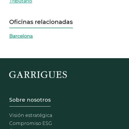
Tributario
Oficinas relacionadas
Barcelona
Footer - Sobre Nosotros
Sobre nosotros
Visión estratégica
Compromiso ESG