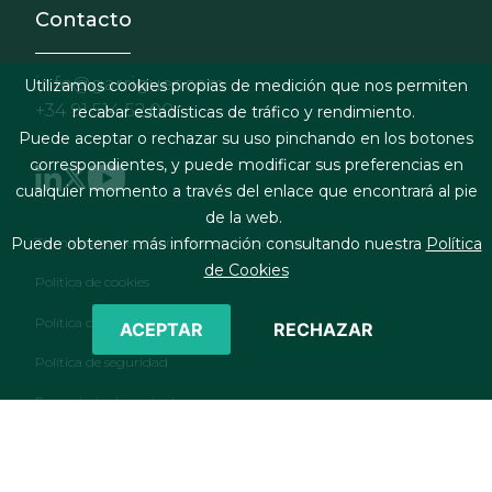
Contacto
info@garrigues.com
Utilizamos cookies propias de medición que nos permiten
+34 91 514 52 00
recabar estadísticas de tráfico y rendimiento.
Puede aceptar o rechazar su uso pinchando en los botones
correspondientes, y puede modificar sus preferencias en
cualquier momento a través del enlace que encontrará al pie
de la web.
Footer menu
Términos legales y condiciones de contratación
Puede obtener más información consultando nuestra
Política
de Cookies
Política de cookies
Política de privacidad
ACEPTAR
RECHAZAR
Política de seguridad
Formulario de contacto
RSS