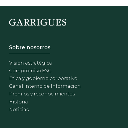
Footer - Sobre Nosotros
Sobre nosotros
Visión estratégica
Compromiso ESG
Ética y gobierno corporativo
Canal Interno de Información
Premios y reconocimientos
Historia
Noticias