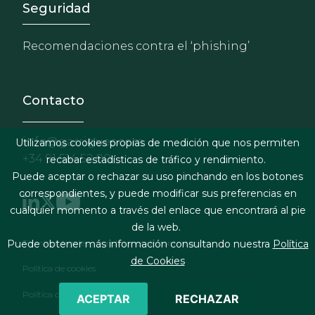
Footer - Extranet y herrami
Seguridad
Recomendaciones contra el ‘phishing’
Contacto
info@garrigues.com
Utilizamos cookies propias de medición que nos permiten
+34 91 514 52 00
recabar estadísticas de tráfico y rendimiento.
Puede aceptar o rechazar su uso pinchando en los botones
correspondientes, y puede modificar sus preferencias en
cualquier momento a través del enlace que encontrará al pie
de la web.
Footer menu
Términos legales y condiciones de contratación
Puede obtener más información consultando nuestra
Política
de Cookies
Política de cookies
Política de privacidad
ACEPTAR
RECHAZAR