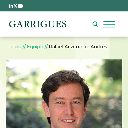
Pasar al contenido principal
Sobrescribir enlaces de ay
Inicio
Equipo
Rafael Arizcun de Andrés