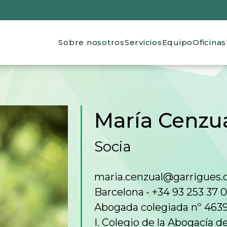
Main navigation
Sobre nosotros
Servicios
Equipo
Oficinas
de ayuda a la navegación
María Cenzua
Socia
maria.cenzual@garrigues
Barcelona
+34 93 253 37 
Abogada colegiada nº 463
I. Colegio de la Abogacía d