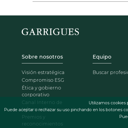
Footer - Sobre Nosotros
Footer 
Sobre nosotros
Equipo
Visión estratégica
Buscar profesi
Compromiso ESG
Ética y gobierno
corporativo
Canal Interno de
Utilizamos cookies 
Información
Puede aceptar o rechazar su uso pinchando en los botones cor
Pued
Premios y
reconocimientos