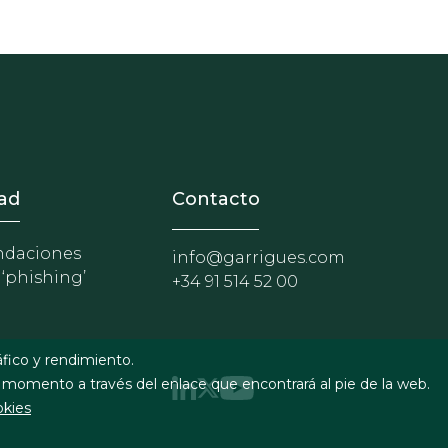
nosotros
r - Extranet y herramientas p
ad
Contacto
daciones
info@garrigues.com
 ‘phishing’
+34 91 514 52 00
áfico y rendimiento.
 momento a través del enlace que encontrará al pie de la web.
okies