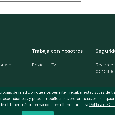
- Equipo
Footer - Trabaja con 
Foote
Trabaja con nosotros
Segurid
onales
Envia tu CV
Recomen
contra el
propias de medición que nos permiten recabar estadísticas de tr
respondientes, y puede modificar sus preferencias en cualquier
e obtener más información consultando nuestra
Política de Co