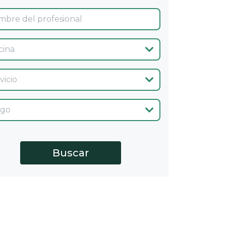
ina
cio
go