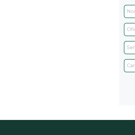
Ofic
Servi
Car