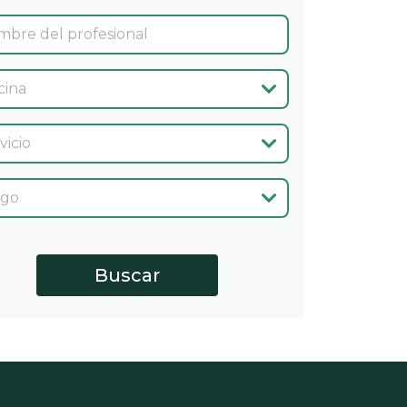
ina
cio
go