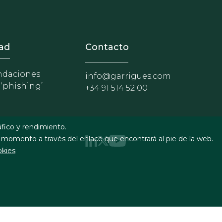
nosotros
r - Extranet y herramientas p
ad
Contacto
daciones
info@garrigues.com
 ‘phishing’
+34 91 514 52 00
áfico y rendimiento.
 momento a través del enlace que encontrará al pie de la web.
okies