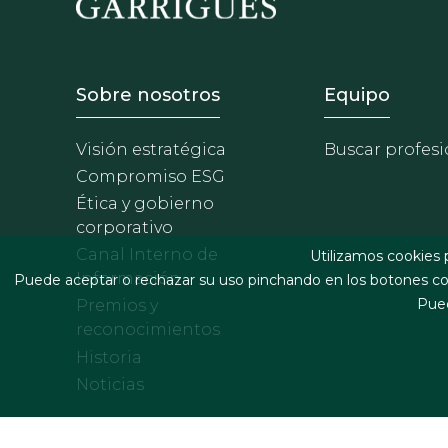
Footer - Sobre Nosotros
Footer 
Sobre nosotros
Equipo
Visión estratégica
Buscar profesi
Compromiso ESG
Ética y gobierno
corporativo
Canal Interno de
Utilizamos cookies 
Información
Puede aceptar o rechazar su uso pinchando en los botones cor
Pued
Premios y
reconocimientos
Historia
Noticias