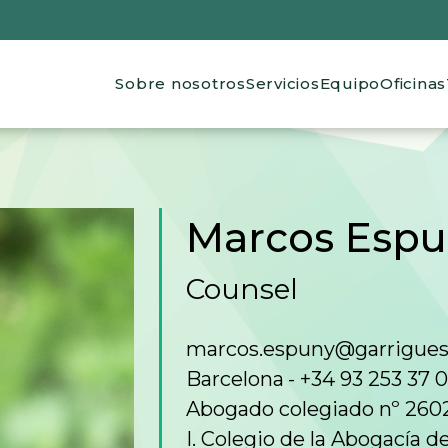
Main navigation
Sobre nosotros
Servicios
Equipo
Oficinas
de ayuda a la navegación
Marcos Espu
Counsel
marcos.espuny@garrigue
Barcelona
+34 93 253 37 
Abogado colegiado nº 260
I. Colegio de la Abogacía d