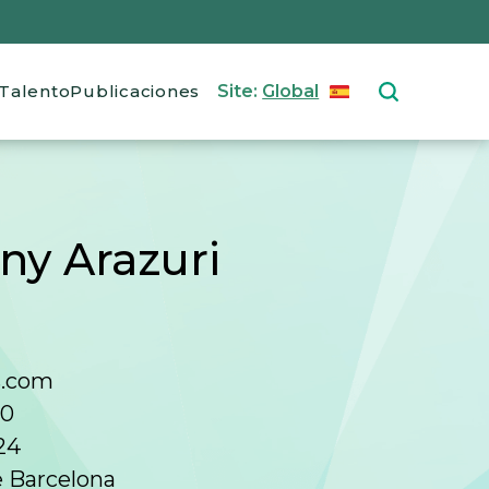
Talento
Publicaciones
Site:
Global
ESPAÑOL
Select your langu
ny Arazuri
s.com
00
24
e Barcelona