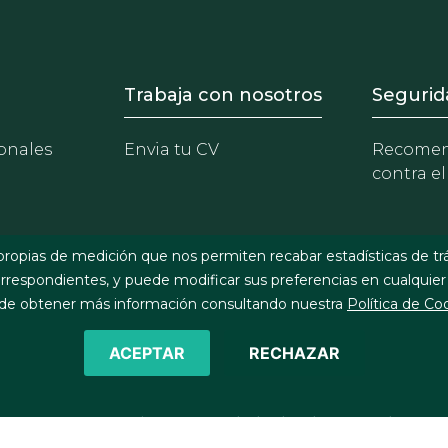
- Equipo
Footer - Trabaja con 
Foote
Trabaja con nosotros
Segurid
onales
Envia tu CV
Recomen
contra el
propias de medición que nos permiten recabar estadísticas de tr
respondientes, y puede modificar sus preferencias en cualquier
e obtener más información consultando nuestra
Política de Co
ACEPTAR
RECHAZAR
©2026 J&A Garrigues, S.L.P. Todos los derechos reservados