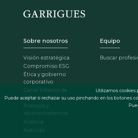
Footer - Sobre Nosotros
Footer 
Sobre nosotros
Equipo
Visión estratégica
Buscar profesi
Compromiso ESG
Ética y gobierno
corporativo
Canal Interno de
Utilizamos cookies 
Información
Puede aceptar o rechazar su uso pinchando en los botones cor
Pued
Premios y
reconocimientos
Historia
Noticias