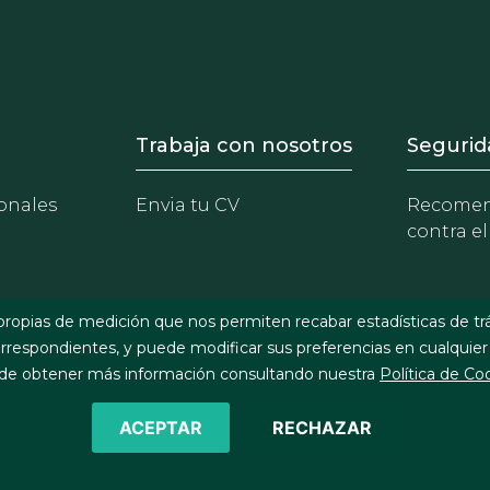
- Equipo
Footer - Trabaja con 
Foote
Trabaja con nosotros
Segurid
onales
Envia tu CV
Recomen
contra el
propias de medición que nos permiten recabar estadísticas de tr
respondientes, y puede modificar sus preferencias en cualquier
e obtener más información consultando nuestra
Política de Co
ACEPTAR
RECHAZAR