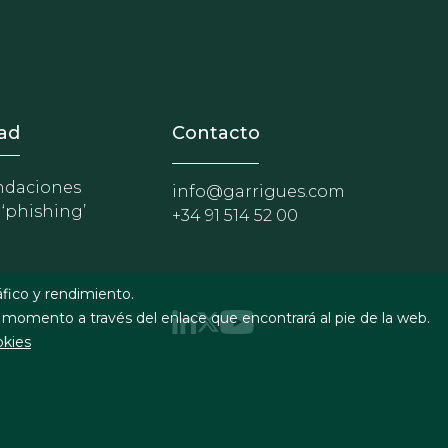
nosotros
r - Extranet y herramientas p
ad
Contacto
daciones
info@garrigues.com
 ‘phishing’
+34 91 514 52 00
áfico y rendimiento.
 momento a través del enlace que encontrará al pie de la web.
okies