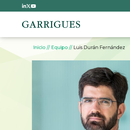
Pasar al contenido principal
Sobrescribir enlaces 
Inicio
Equipo
Luis Durán Fernández