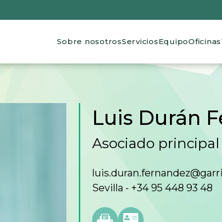
Main navigation
Sobre nosotros
Servicios
Equipo
Oficinas
de ayuda a la navegación
Luis Durán 
Asociado principal
luis.duran.fernandez@gar
Sevilla
+34 95 448 93 48