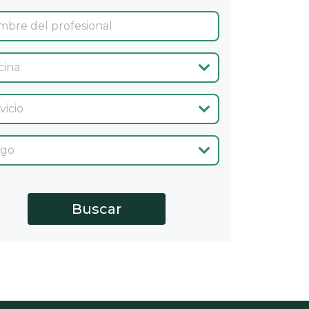
ina
cio
go