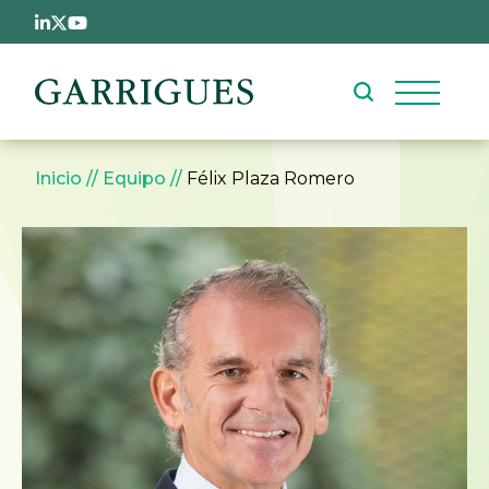
Pasar al contenido principal
Sobrescribir enlaces de ay
Inicio
Equipo
Félix Plaza Romero