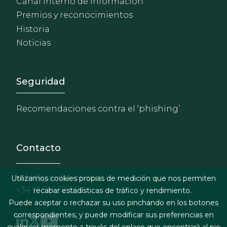
Canal Interno de Información
Premios y reconocimientos
Historia
Noticias
Footer - Extranet y herrami
Seguridad
Recomendaciones contra el ‘phishing’
Contacto
info@garrigues.com
Utilizamos cookies propias de medición que nos permiten
+34 91 514 52 00
recabar estadísticas de tráfico y rendimiento.
Puede aceptar o rechazar su uso pinchando en los botones
correspondientes, y puede modificar sus preferencias en