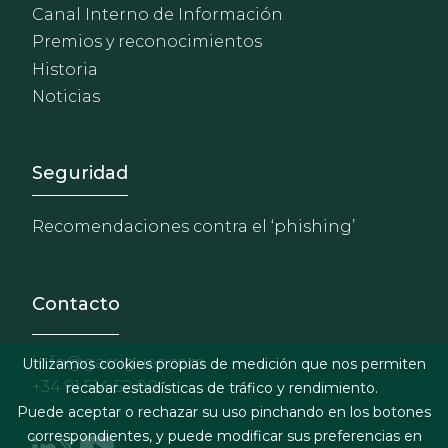
Canal Interno de Información
Premios y reconocimientos
Historia
Noticias
Footer - Extranet y herrami
Seguridad
Recomendaciones contra el ‘phishing’
Contacto
info@garrigues.com
Utilizamos cookies propias de medición que nos permiten
+34 91 514 52 00
recabar estadísticas de tráfico y rendimiento.
Puede aceptar o rechazar su uso pinchando en los botones
correspondientes, y puede modificar sus preferencias en