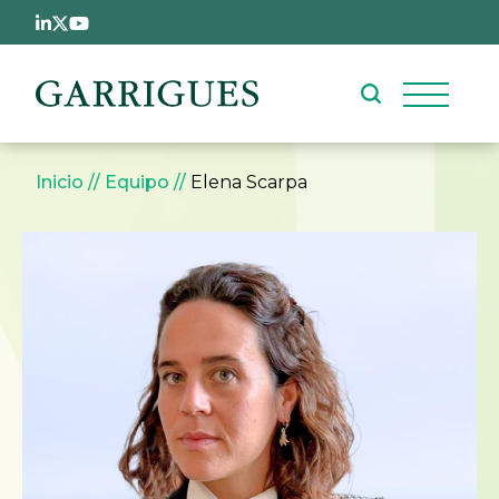
Pasar al contenido principal
Sobrescribir enlaces de ay
Inicio
Equipo
Elena Scarpa