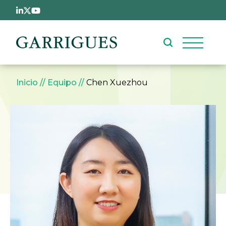
Pasar al contenido principal
Sobrescribir enlaces de ay
Inicio
Equipo
Chen Xuezhou