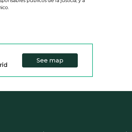
ponsables públicos de la justicia; y a
ico.
See map
rid