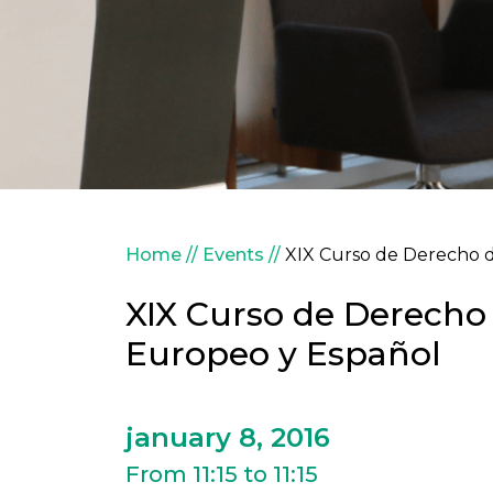
Breadcrumb
Home
Events
XIX Curso de Derecho 
XIX Curso de Derecho
Europeo y Español
january 8, 2016
From 11:15 to 11:15