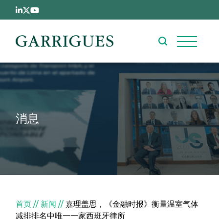
跳转到主要内容
消息
面包屑
首页
新闻
嘉理盖思，《金融时报》衡量温室气体
减排排名中唯一一家西班牙律所