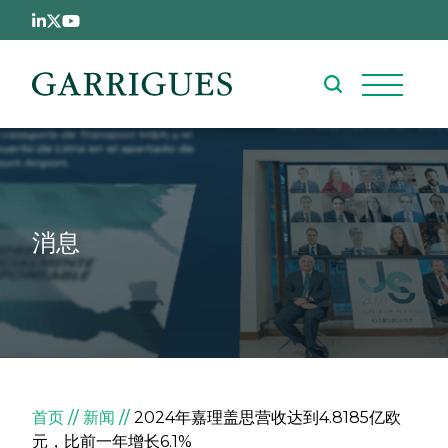
跳转到主要内容
消息
面包屑
首页
新闻
2024年嘉理盖思营收达到4.8185亿欧
元，比前一年增长6.1%