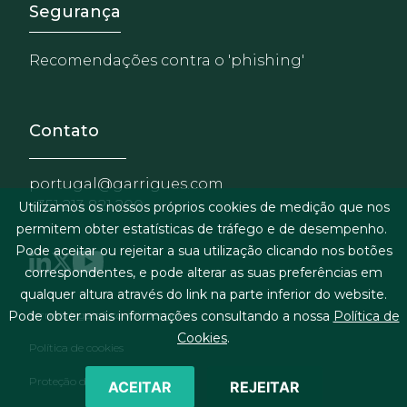
Footer - Extranet y herrami
Segurança
Recomendações contra o 'phishing'
Contato
portugal@garrigues.com
+351 213 821 200
Utilizamos os nossos próprios cookies de medição que nos
permitem obter estatísticas de tráfego e de desempenho.
Pode aceitar ou rejeitar a sua utilização clicando nos botões
correspondentes, e pode alterar as suas preferências em
qualquer altura através do link na parte inferior do website.
Menu de rodapé
Termos legais & condições gerais
Pode obter mais informações consultando a nossa
Política de
Cookies
.
Política de cookies
Proteção de dados pessoais
ACEITAR
REJEITAR