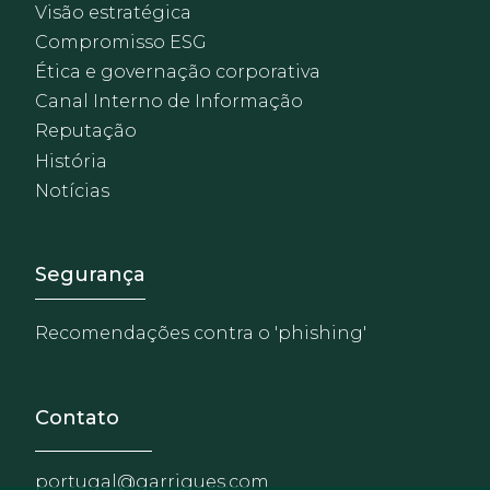
Visão estratégica
Compromisso ESG
Ética e governação corporativa
Canal Interno de Informação
Reputação
História
Notícias
Footer - Extranet y herrami
Segurança
Recomendações contra o 'phishing'
Contato
portugal@garrigues.com