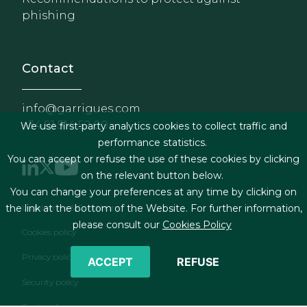
phishing
Contact
info@garrigues.com
+34 91 514 52 00
We use first-party analytics cookies to collect traffic and
performance statistics.
You can accept or refuse the use of these cookies by clicking
on the relevant button below.
You can change your preferences at any time by clicking on
Footer menu
Legal terms & Conditions
the link at the bottom of the Website. For further information,
please consult our
Cookies Policy
Cookies policy
Privacy policy
ACCEPT
REFUSE
Security policy
Contact form