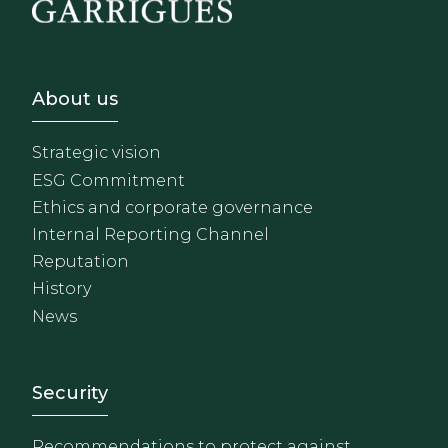
Footer - Sobre Nosotros
About us
Strategic vision
ESG Commitment
Ethics and corporate governance
Internal Reporting Channel
Reputation
History
News
Footer - Extranet y herrami
Security
Recommendations to protect against