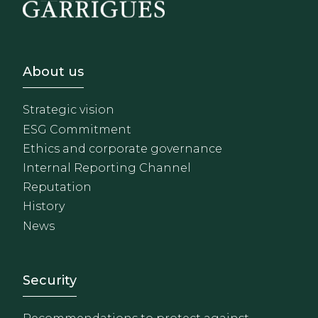
Footer - Sobre Nosotros
About us
Strategic vision
ESG Commitment
Ethics and corporate governance
Internal Reporting Channel
Reputation
History
News
Footer - Extranet y herrami
Security