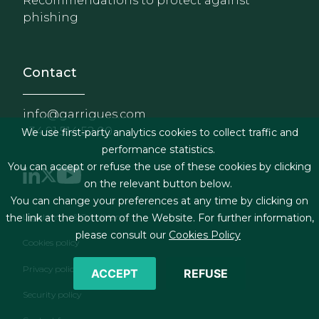
Recommendations to protect against
phishing
Contact
info@garrigues.com
+34 91 514 52 00
We use first-party analytics cookies to collect traffic and
performance statistics.
You can accept or refuse the use of these cookies by clicking
on the relevant button below.
You can change your preferences at any time by clicking on
Footer menu
Legal terms & Conditions
the link at the bottom of the Website. For further information,
please consult our
Cookies Policy
Cookies policy
Privacy policy
ACCEPT
REFUSE
Security policy